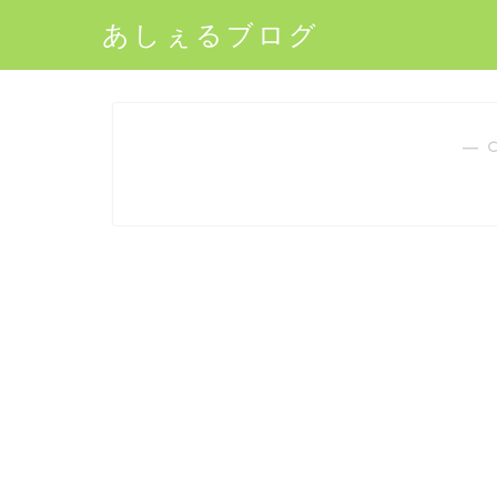
あしぇるブログ
― 