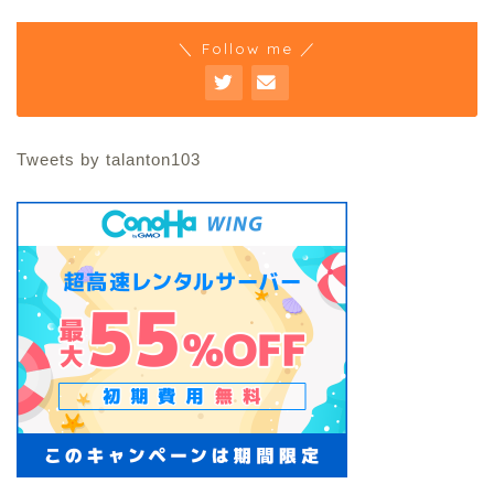
＼ Follow me ／
Tweets by talanton103