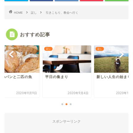
HOME
証し
引きこもり、教会へ行く
おすすめ記事
証し
証し
つのパンと二匹の魚
平日の集まり
新しい人生の始まり
2020年9月9日
2020年9月4日
2020年10
スポンサーリンク