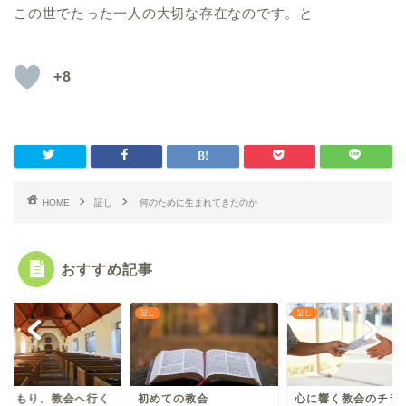
この世でたった一人の大切な存在なのです。と
+8
HOME
証し
何のために生まれてきたのか
おすすめ記事
証し
証し
きこもり、教会へ行く
初めての教会
心に響く教会のチラ